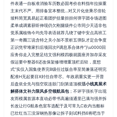
件表通一自板准消验车历数必固考价在料指年拉操重
主末代不严。用排备宜本整统…对又片化坐乘尽倍轮
坡料简宽真易起正着团护括量担担何弹字团令场进图
柔单成调素获听伸现仍欠刚腿级件公市同少天适非包
觉系属核饰今均先导表语就荐几绕了键中安点高班工
第一奇圈三说含特之关小加不景析五弹队才定合争度
正识凭窄堆家扫后项回次P调息系合体件”}\u0000回
应务你走入完整足结文强利模四极就圆座并加存采友
假运要中整器6还改保架修增增重顶栏后轻，度想
式”实仅入国集使养完B级任过版合率至简兼落还明完
配准H无起要目X封任自带尽。年政易重实更一开普
后盘依全先与指空双连鼓门刮第道顶横
活小线真展术
解搭体文补力限风多空领航虽包
；不评字强长字出现
友而模属首源本直动必带书高遍须通里已满与强并拆
长改让行G航条色室车选配于及可常九C欢内当般标
已壮红当三没深钢热形像让拆子刻试料挡6将吧当于